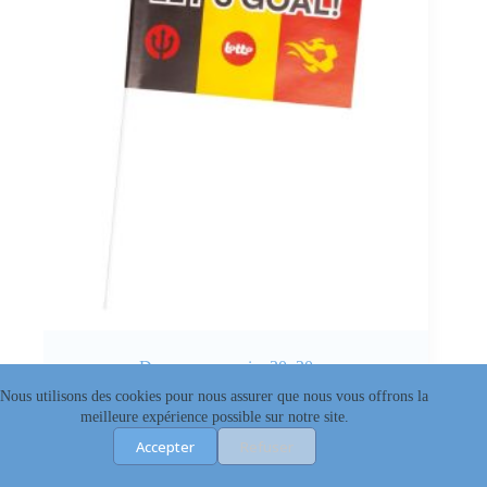
Drapeau en papier 30x20cm
Nous utilisons des cookies pour nous assurer que nous vous offrons la
Evènementiel
,
Outdoor
meilleure expérience possible sur notre site.
Tarifs exclusifs revendeur
Accepter
Refuser
Me connecter pour voir les prix