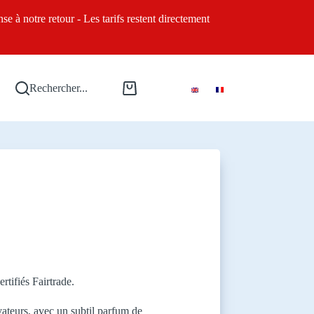
AU 21 AOÛT INCLUS
e à notre retour - Les tarifs restent directement
Rechercher...
Panier
d’achat
tifiés Fairtrade.
ateurs, avec un subtil parfum de