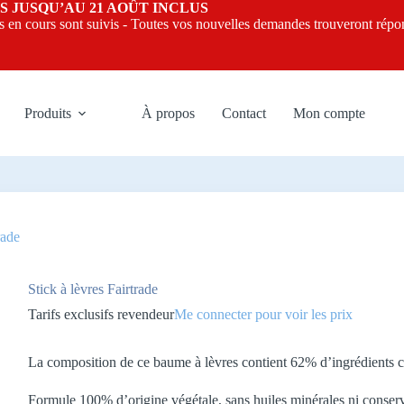
FERMÉS POUR CONGÉS JUSQU’
s en cours sont suivis - Toutes vos nouvelles demandes trouveront répons
Produits
À propos
Contact
Mon compte
rade
Stick à lèvres Fairtrade
Tarifs exclusifs revendeur
Me connecter pour voir les prix
La composition de ce baume à lèvres contient 62% d’ingrédients cer
Formule 100% d’origine végétale, sans huiles minérales ni conserv